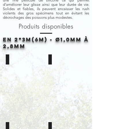
une fine pellicule de silicone ce qui permet
d’améliorer leur glisse ainsi que leur durée de vie.
Solides et fiables, ils peuvent encaisser les rush
violents des gros spécimens tout en évitant les
décrochages des poissons plus modestes.
Produits disponibles
En 2*3M(6m) - Ø1,0MM à
2,8mm
Élastique Plein Vert
Élastique Plein Bleu
Disponible
Disponible
en
en
1,0mm
1,8mm
/
/
1,2mm
&
/
2,0mm
1,4mm
Longueur
&
6m
1,6mm
Longueur
6m
Élastique Plein Violet
Élastique Plein Orange