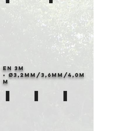
Disponible
Disponible
en
en
2,2mm
2,6mm
&
&
2,4mm
2,8mm
Longueur
Longueur
6m
6m
En 3m
-
Ø
3,2MM/3,6mm/4,0m
m
Élastique Plein Rouge 3,2mm
Élastique Plein Rouge 3,6mm
Élastique Plein Rouge 4mm
Disponible
Disponible
Disponible
aussi
aussi
aussi
en
en
en
3,2mm
3,2mm
3,2mm
/
/
/
3,6mm
3,6mm
3,6mm