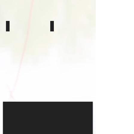
Élastique Creux Orange Fluo
Élastique Creux Rouge Fluo
Ø
Ø
2,8mm
3,2mm
-
-
Longueur
Longueur
5m
5m