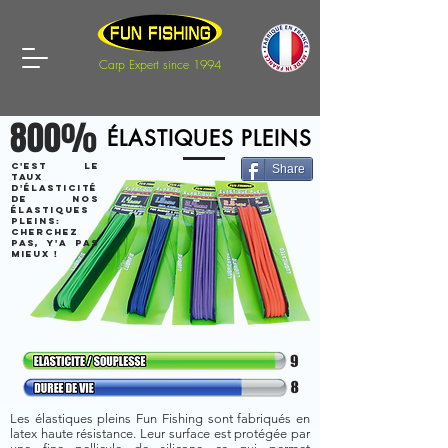
Carp Expert since 1994
800%
ÉLASTIQUES
PLEINS
c'est le
Share
taux
d'élasticité
de nos
élastiques
pleinS:
cherchez
pas, y'a pas
mieux !
Les élastiques pleins Fun Fishing sont fabriqués en
latex haute résistance. Leur surface est protégée par