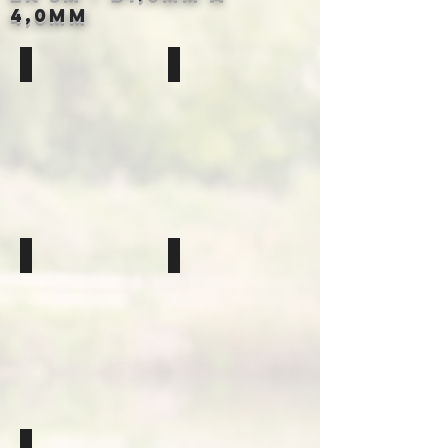
4,0mm
Élastique Creux Vert Fluo
Élastique Creux Bleu Fluo
Disponible
Disponible
en
en
1,0mm
2,0mm
/
Longueur
1,3mm
3m
&
1,7mm
Longueur
3m
Élastique Creux Violet Fluo
Élastique Creux Orange Fluo
Disponible
Disponible
en
en
2,4mm
2,6mm
Longueur
&
3m
2,8mm
Longueur
3m
Élastique Creux Rouge Fluo