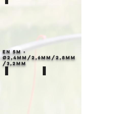
Disponible
en
3,2mm
/
3,6mm
&
4,0mm
Longueur
3m
en 5M -
Ø
2,4MM/2,6MM/2,8mm
/3,2mm
Élastique Creux Violet Fluo
Élastique Creux Orange Fluo
Ø
Ø
2,4mm
2,6mm
-
-
Longueur
Longueur
5m
5m