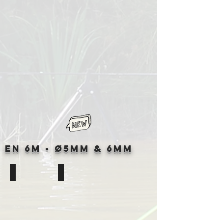
&
&
&
4,0mm
4,0mm
4,0mm
Longueur
Longueur
Longueur
3m
3m
3m
En 6m -
Ø
5MM & 6mm
Élastique Plein Rouge 5mm
Élastique Plein Rouge 6mm