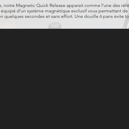
que, notre Magnetic Quick Release apparait comme l’une des réf
st équipé d’un système magnétique exclusif vous permettant de 
 en quelques secondes et sans effort. Une douille 6 pans évite to