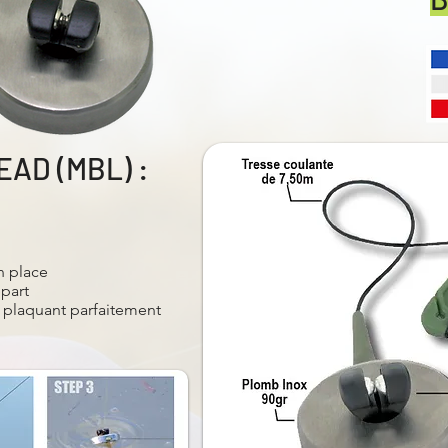
EAD (MBL) :
n place
épart
e plaquant parfaitement