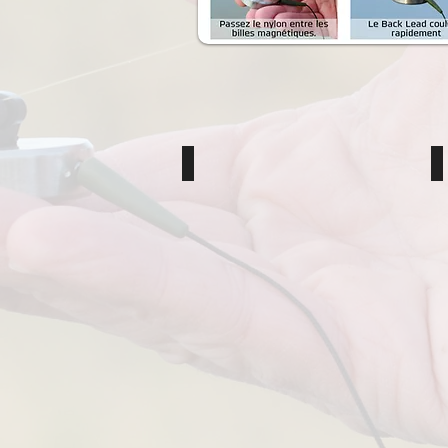
Magnetic Back Lead inox
M