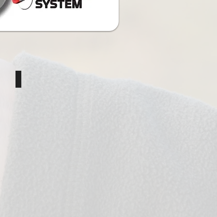
OX - x4
Magnetic Back Lead Kamo x4