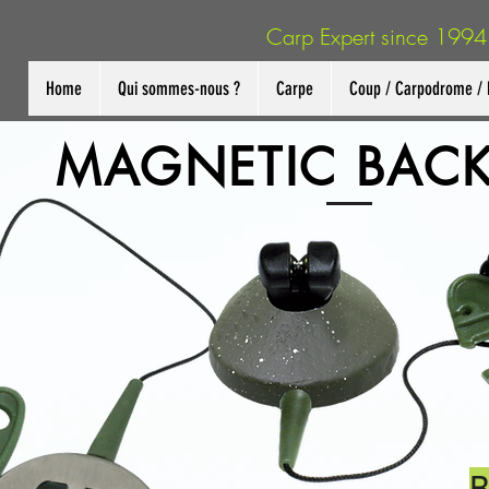
Carp Expert since 1994
Home
Qui sommes-nous ?
Carpe
Coup / Carpodrome / 
MAGNETIC BACK
B