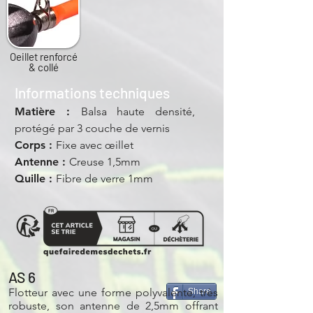
Oe
illet renforcé
& collé
Informations techniques
Matière
:
Balsa haute densité,
protégé par 3 couche de vernis
Corps :
Fixe avec œillet
Antenne :
Creuse 1,5mm
Quille :
Fibre de verre 1mm
AS 6
Flotteur avec une forme polyvalente, très
Share
robuste, son antenne de 2,5mm offrant