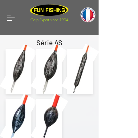
Carp Expert since 1994
Série AS
AS 1
AS 2
AS 3